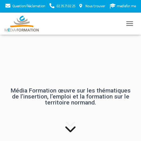
Question/Réclamation
02.35.71.02.25
Nous trouver
mediafor.me
T
O
G
G
L
E
N
A
V
I
G
Média Formation œuvre sur les thématiques
A
de l’insertion, l’emploi et la formation sur le
T
territoire normand.
I
O
N