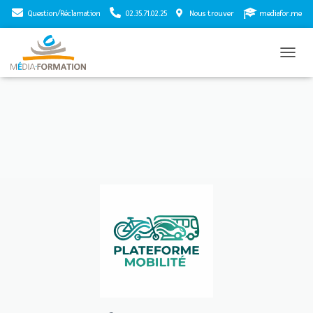
Question/Réclamation
02.35.71.02.25
Nous trouver
mediafor.me
T
O
G
G
L
E
N
A
V
I
G
A
T
I
O
N