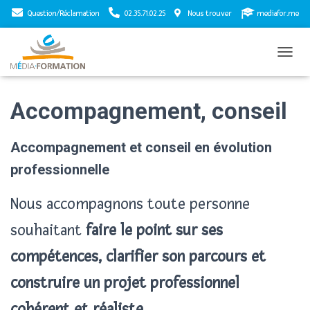
Question/Réclamation
02.35.71.02.25
Nous trouver
mediafor.me
T
O
G
Accompagnement, conseil
G
L
E
N
Accompagnement et conseil en évolution
A
professionnelle
V
I
G
Nous accompagnons toute personne
A
T
souhaitant
faire le point sur ses
I
O
compétences, clarifier son parcours et
N
construire un projet professionnel
cohérent et réaliste
.