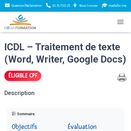
Question/Réclamation
02.35.71.02.25
Nous trouver
mediafor.me
T
O
G
ICDL – Traitement de texte
G
L
E
(Word, Writer, Google Docs)
N
A
V
ÉLIGIBLE CPF
I
G
A
Description
T
I
O
N
Sommaire
Objectifs
Évaluation