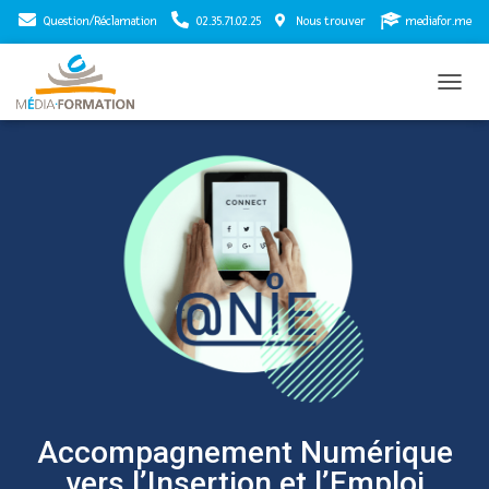
Question/Réclamation
02.35.71.02.25
Nous trouver
mediafor.me
T
O
G
G
L
E
N
A
V
I
G
A
T
I
O
N
Accompagnement Numérique
vers l’Insertion et l’Emploi